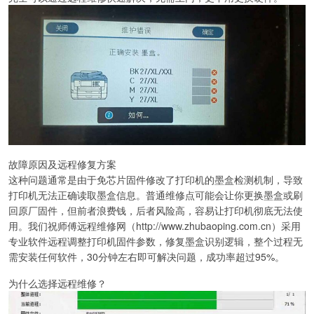
故障原因及远程修复方案
这种问题通常是由于免芯片固件修改了打印机的墨盒检测机制，导致
打印机无法正确读取墨盒信息。普通维修点可能会让你更换墨盒或刷
回原厂固件，但前者浪费钱，后者风险高，容易让打印机彻底无法使
用。我们祝师傅远程维修网（http://www.zhubaoping.com.cn）采用
专业软件远程调整打印机固件参数，修复墨盒识别逻辑，整个过程无
需安装任何软件，30分钟左右即可解决问题，成功率超过95%。
为什么选择远程维修？