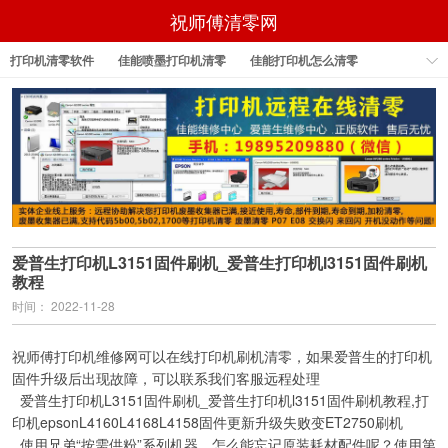
祝师傅清零网
打印机清零软件
佳能喷墨打印机清零
佳能打印机怎么清零
佳能打印机怎样清零
佳能打印机清零
佳能打印机清零软件
epson打印机清零软件
爱普生打印机L3151固件刷机_爱普生打印机l3151固件刷机
教程
时间： 2022-11-28
祝师傅打印机维修网可以在线打印机刷机清零，如果爱普生的打印机
固件升级后出现故障，可以联系我们客服远程处理
爱普生打印机L3151固件刷机_爱普生打印机l3151固件刷机教程,打
印机epsonL4160L4168L4158固件更新升级失败变ET2750刷机
使用兄弟“按需供粉”系列机器，怎么能忘记原装耗材配件呢？使用第