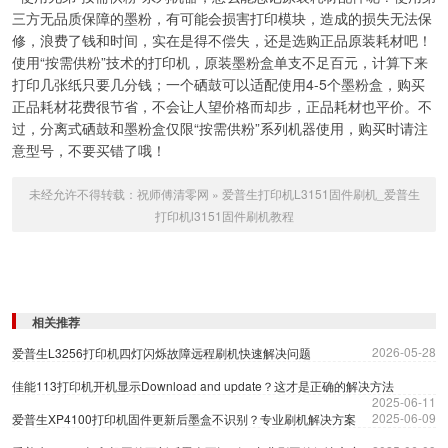
三方无品质保障的墨粉，有可能会损害打印模块，造成的损失无法保
修，浪费了钱和时间，实在是得不偿失，还是选购正品原装耗材吧！
使用“按需供粉”技术的打印机，原装墨粉盒单支不足百元，计算下来
打印几张纸只要几分钱；一个硒鼓可以适配使用4-5个墨粉盒，购买
正品耗材花费很节省，不会让人望价格而却步，正品耗材也平价。不
过，分离式硒鼓和墨粉盒仅限“按需供粉”系列机器使用，购买时请注
意型号，不要买错了哦！
未经允许不得转载：
祝师傅清零网
»
爱普生打印机L3151固件刷机_爱普生
打印机l3151固件刷机教程
相关推荐
2026-05-28
爱普生L3256打印机四灯闪烁故障远程刷机快速解决问题
佳能113打印机开机显示Download and update？这才是正确的解决方法
2025-06-11
2025-06-09
爱普生XP4100打印机固件更新后墨盒不识别？专业刷机解决方案