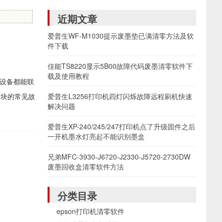
近期文章
爱普生WF-M1030提示废墨垫已满清零方法及软
件下载
佳能TS8220显示5B00故障代码废墨清零软件下
载及使用教程
他设备都能联
I模块的常见故
爱普生L3256打印机四灯闪烁故障远程刷机快速
解决问题
爱普生XP-240/245/247打印机点了升级固件之后
一开机墨水灯亮起不能识别墨盒
兄弟MFC-3930-J6720-J2330-J5720-2730DW
废墨回收盒清零软件方法
分类目录
epson打印机清零软件