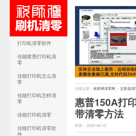
祝师傅清零网
打印机清零软件
佳能喷墨打印机清
零
佳能打印机怎么清
零
当前位置：
祝师傅清零网
定影器清
>
佳能打印机怎样清
惠普150A打
零
带清零方法
佳能打印机清零
时间： 2025-06-10
佳能打印机清零软
件