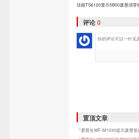
佳能TS6120显示5B00废墨
评论
0
置顶文章
『爱普生WF-M1030提示废墨
载』