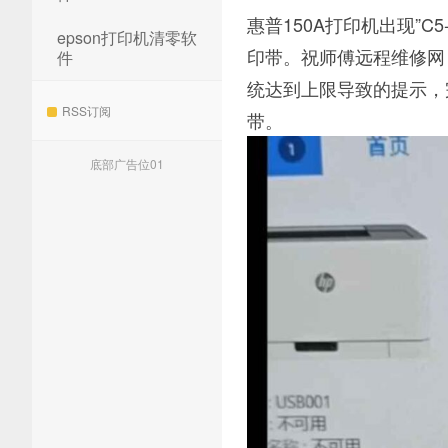
惠普150A打印机出现”C
epson打印机清零软
印带。祝师傅远程维修网（htt
件
统达到上限导致的提示，
RSS订阅
带。
底部广告位01