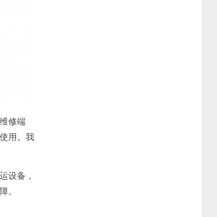
维修端
使用。我
运设备，
障。